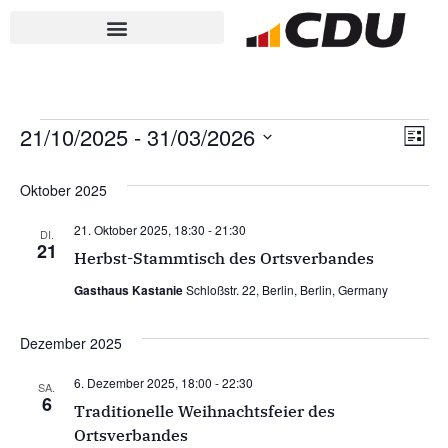
Ve
An
21/10/2025
 - 
31/03/2026
Liste
Datum
An
Nav
wählen.
Oktober 2025
Na
21. Oktober 2025, 18:30
-
21:30
DI.
21
Herbst-Stammtisch des Ortsverbandes
Gasthaus Kastanie
Schloßstr. 22, Berlin, Berlin, Germany
Dezember 2025
6. Dezember 2025, 18:00
-
22:30
SA.
6
Traditionelle Weihnachtsfeier des
Ortsverbandes